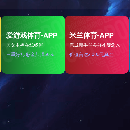
S16949，IS9001质量体系
企业，公司通过了TS16949，IS9001
设备有数控车床、加工中
认证。主要加工设备有数控车床、加工
车铣复合加工中心和马扎克
心、日本马扎克车铣复合加工中心和马
工中心，各类普通型机床...
数控卧式镗铣加工中心，各类普通型机床.