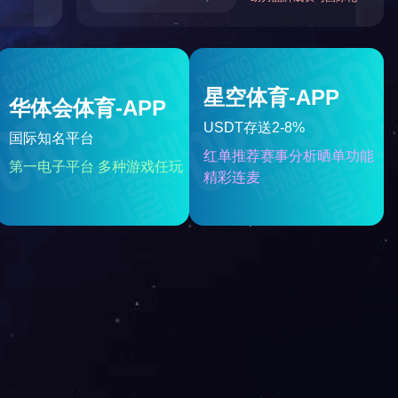
质量体系
中
扎克
..