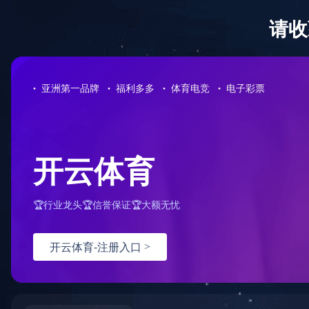
欢迎来到开云网页版·官方版在线登入官网
开云网页版·
Wuxi Huiling Machine
网站首页
公司简介
产品中心