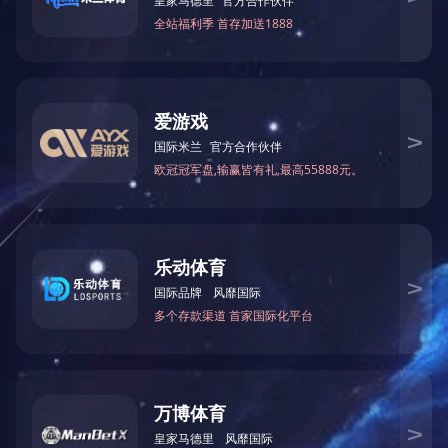
行业动态
开云网页版·官方版在线登入成立于2005年3月，座落于沪宁...
开云网页版·官方版在线登入成立于2005年3月，座落于沪宁...
开云网页版·官方版在线登入成立于2005年3月，座落于沪宁...
开云(中国)
开云网页版·官方版在线登入
地 址：江苏省无锡市堰桥街道
西漳工业园西漳路66号
电 话：0510-83501790
传 真：0510-83501672
联系人：陈先生
手 机：18051933979
E-mail：info@wxhljx.com