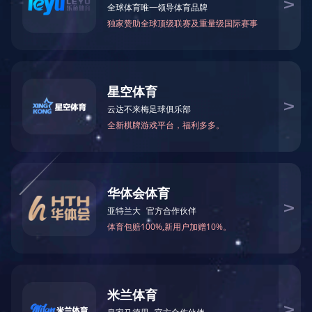
产品导航
首页
>>
产品中心
>>
压铸机配件
高铁配件
汽车配件
离心机配件
钎焊板式换热器配件
压铸机配件
真空泵配件
其它配件