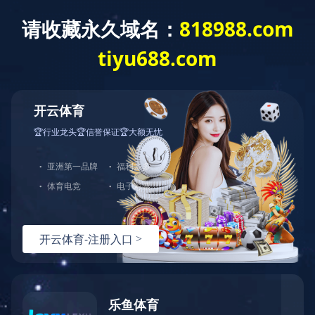
欢迎来到开云网页版·官方版在线登入官网
开云网页版·官方
Wuxi Huiling Machinery Co.
网站首页
公司简介
产品中心
荣誉证