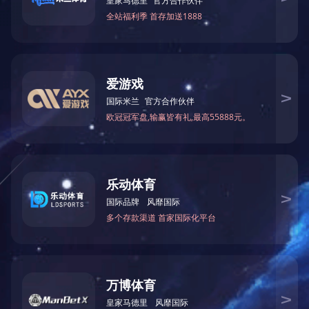
行业动态
开云网页版·官方版在线登入成立于2005年3月，座落于沪宁...
开云网页版·官方版在线登入成立于2005年3月，座落于沪宁...
开云网页版·官方版在线登入成立于2005年3月，座落于沪宁...
开云(中国)
开云网页版·官方版在线登入
地 址：江苏省无锡市堰桥街道
西漳工业园西漳路66号
电 话：0510-83501790
传 真：0510-83501672
联系人：陈先生
手 机：18051933979
E-mail：info@wxhljx.com