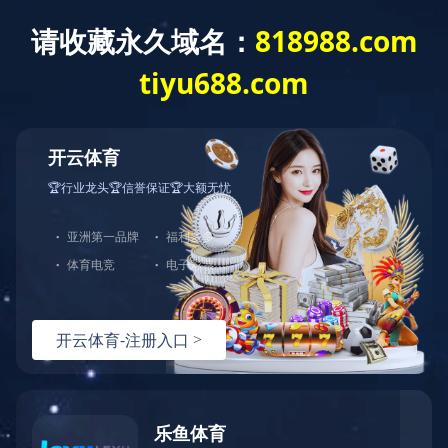
欢迎来到开云网页版·官方版在线登入官网
开云网页版·官方
Wuxi Huiling Machinery Co.
网站首页
公司简介
产品中心
荣誉证