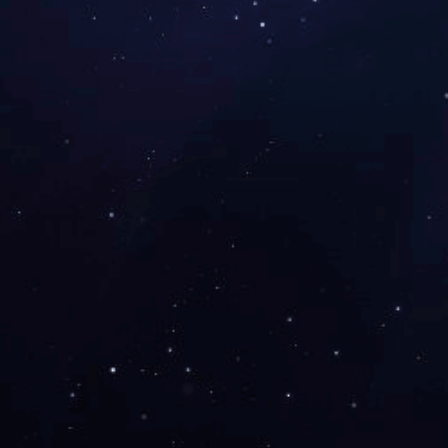
wx-hljx@163.com
关于我们
产品系列
公司简介
高铁配件
压
荣誉证书
汽车配件
真
生产车间
船舶配件
其
钎焊板式换热器配件