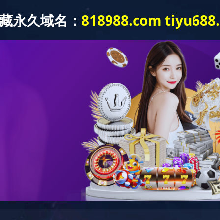
官方版在线登入
ry Co., Ltd
荣誉证书
生产设备
检测设备
生产车间