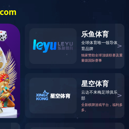
中文版
英文版
全国服务热线
18051933979
English
信息反馈
开云(中国)